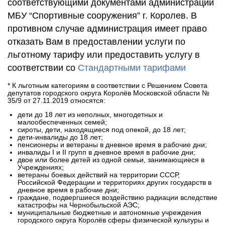
соответствующими документами администрации
МБУ “Спортивные сооружения” г. Королев. В
противном случае администрация имеет право
отказать Вам в предоставлении услуги по
льготному тарифу или предоставить услугу в
соответствии со
Стандартными тарифами
* К льготным категориям в соответствии с Решением Совета
депутатов городского округа Королёв Московской области №
35/9 от 27.11.2019 относятся:
дети до 18 лет из неполных, многодетных и
малообеспеченных семей;
сироты, дети, находящиеся под опекой, до 18 лет;
дети-инвалиды до 18 лет;
пенсионеры и ветераны в дневное время в рабочие дни;
инвалиды I и II групп в дневное время в рабочие дни;
двое или более детей из одной семьи, занимающиеся в
Учреждениях;
ветераны боевых действий на территории СССР,
Российской Федерации и территориях других государств в
дневное время в рабочие дни;
граждане, подвергшиеся воздействию радиации вследствие
катастрофы на Чернобыльской АЭС;
муниципальные бюджетные и автономные учреждения
городского округа Королёв сферы физической культуры и